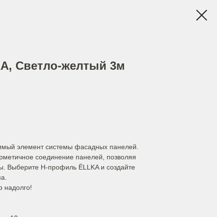
A, Светло-желтый 3м
мый элемент системы фасадных панелей.
ерметичное соединение панелей, позволяя
ы. Выберите H-профиль ЁLLKA и создайте
а.
р надолго!