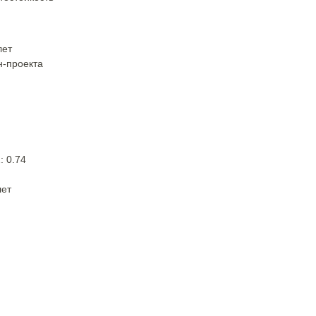
лет
н-проекта
: 0.74
лет