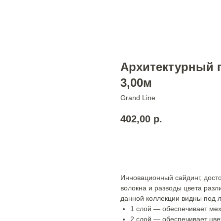
Архитектурный п
3,00м
Grand Line
402,00
р.
Добавить в корзину
Инновационный сайдинг, дост
волокна и разводы цвета разл
данной коллекции видны под л
1 слой — обеспечивает ме
2 слой — обеспечивает цве