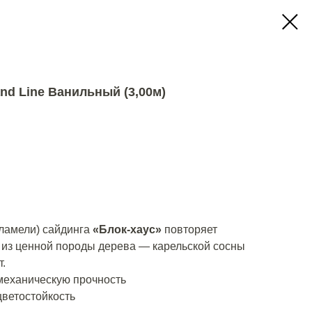
nd Line Ванильный (3,00м)
 ламели) сайдинга
«Блок-хаус»
повторяет
 из ценной породы дерева — карельской сосны
т.
механическую прочность
цветостойкость