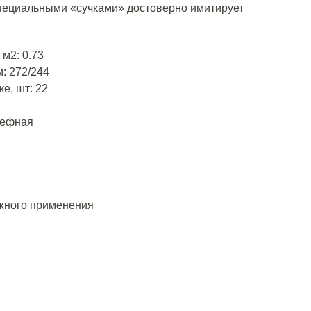
специальными «сучками» достоверно имитирует
м2: 0.73
: 272/244
е, шт: 22
ьефная
жного применения