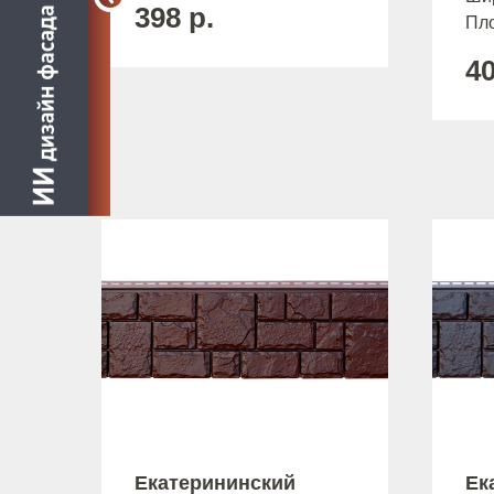
398
р.
Пло
4
Екатерининский
Ек