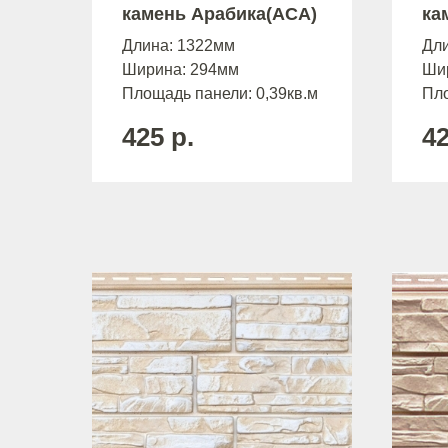
камень Арабика(АСА)
ка
Длина: 1322мм
Дл
Ширина: 294мм
Ши
Площадь панели: 0,39кв.м
Пло
425
р.
4