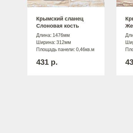
Крымский сланец
Кр
Слоновая кость
Же
Длина: 1476мм
Дл
Ширина: 312мм
Ши
Площадь панели: 0,46кв.м
Пло
431
р.
4