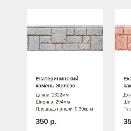
Екатерининский
Ек
камень Железо
ка
Длина: 1322мм
Дл
Ширина: 294мм
Ши
Площадь панели: 0,39кв.м
Пло
350
р.
3