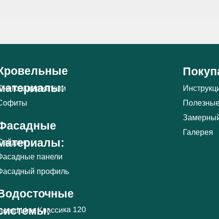
Кровельные
Покуп
материалы:
Снегозадержатели
Инструкц
Полезные
Софиты
Замерный
Фасадные
Галерея
материалы:
Сайдинг
Фасадные панели
Фасадный профиль
Водосточные
системы:
Grand Line Классика 120