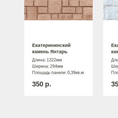
Екатерининский
Ек
камень Янтарь
ка
Длина: 1322мм
Дл
Ширина: 294мм
Ши
Площадь панели: 0,39кв.м
Пло
350
р.
3