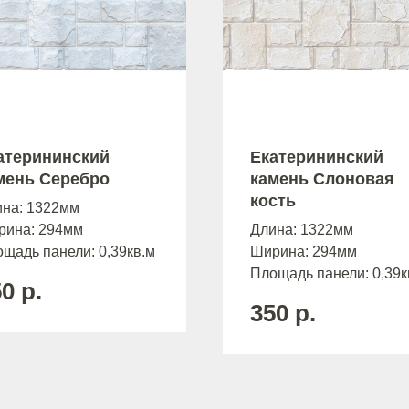
атерининский
Екатерининский
мень Серебро
камень Слоновая
кость
ина: 1322мм
рина: 294мм
Длина: 1322мм
щадь панели: 0,39кв.м
Ширина: 294мм
Площадь панели: 0,39к
50
р.
350
р.