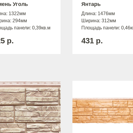
мень Уголь
Янтарь
ина: 1322мм
Длина: 1476мм
рина: 294мм
Ширина: 312мм
щадь панели: 0,39кв.м
Площадь панели: 0,46к
25
р.
431
р.