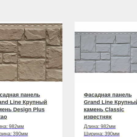
садная панель
Фасадная панель
and Line Крупный
Grand Line Крупны
мень Design Plus
камень Classic
као
известняк
на: 982мм
Длина: 982мм
рина: 390мм
Ширина: 390мм