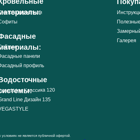
Кровельные
Покуп
материалы:
Снегозадержатели
Инструкц
Полезные
Софиты
Замерный
Фасадные
Галерея
материалы:
Сайдинг
Фасадные панели
Фасадный профиль
Водосточные
системы:
Grand Line Классика 120
Grand Line Дизайн 135
VEGASTYLE
х условиях не является публичной офертой.