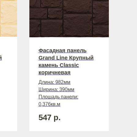
Фасадная панель
й
Grand Line Крупный
камень Classic
коричневая
Длина: 982мм
 Publishing
Ширина: 390мм
Площадь панели:
0,376кв.м
547
р.