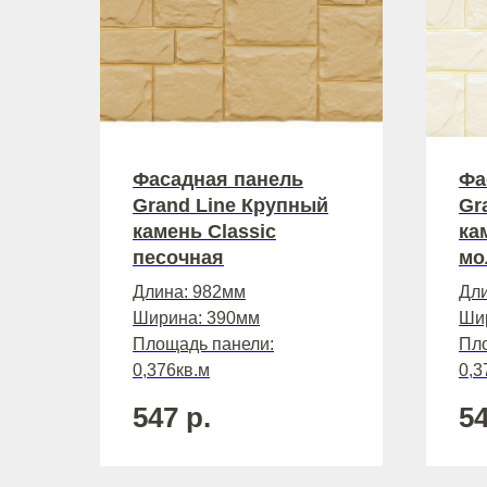
Фасадная панель
Фа
Grand Line Крупный
Gr
камень Classic
ка
песочная
мо
Длина: 982мм
Дли
Ширина: 390мм
Ши
Площадь панели:
Пло
0,376кв.м
0,3
547
р.
5