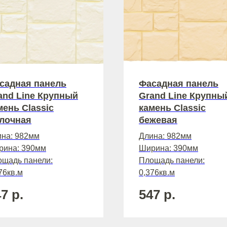
садная панель
Фасадная панель
and Line Крупный
Grand Line Крупны
мень Classic
камень Classic
лочная
бежевая
на: 982мм
Длина: 982мм
Tilda
рина: 390мм
Ширина: 390мм
щадь панели:
Площадь панели:
76кв.м
0,376кв.м
47
р.
547
р.