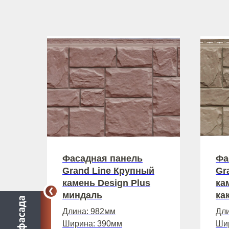
Фасадная панель
Фа
Grand Line Крупный
Gr
камень Design Plus
ка
миндаль
ка
Длина: 982мм
Дли
Ширина: 390мм
Ши