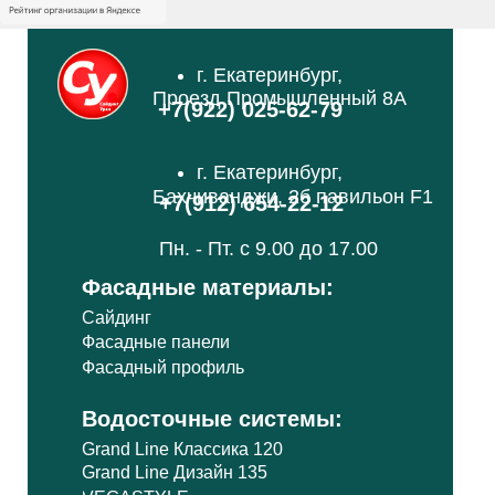
г. Екатеринбург,
Проезд Промышленный 8А
+7(922) 025-62-79
г. Екатеринбург,
Бахчиванджи, 2б павильон F1
+7(912) 654-22-12
Пн. - Пт. с 9.00 до 17.00
Фасадные материалы:
Сайдинг
Фасадные панели
Фасадный профиль
Водосточные системы:
Grand Line Классика 120
Grand Line Дизайн 135