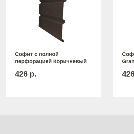
Софит с полной
Соф
перфорацией Коричневый
Gra
426
р.
42