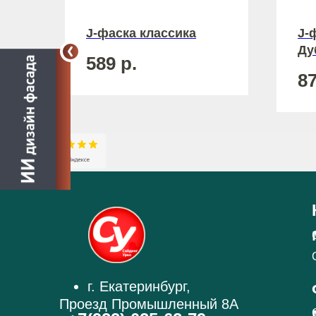
J-фаска классика
J-
Ду
589
р.
8
г. Екатеринбург,
Проезд Промышленный 8А