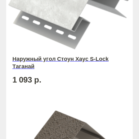
Наружный угол Стоун Хаус S-Lock
Таганай
1 093
р.