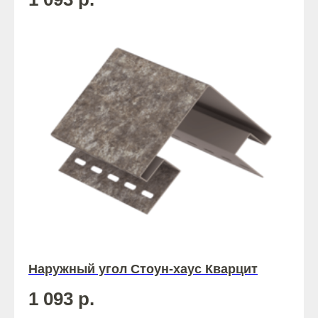
Наружный угол Стоун-хаус Кварцит
1 093
р.