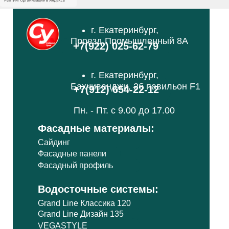
г. Екатеринбург,
Проезд Промышленный 8А
+7(922) 025-62-79
г. Екатеринбург,
Бахчиванджи, 2б павильон F1
+7(912) 654-22-12
Пн. - Пт. с 9.00 до 17.00
Фасадные материалы:
Сайдинг
Фасадные панели
Фасадный профиль
Водосточные системы:
Grand Line Классика 120
Grand Line Дизайн 135
VEGASTYLE