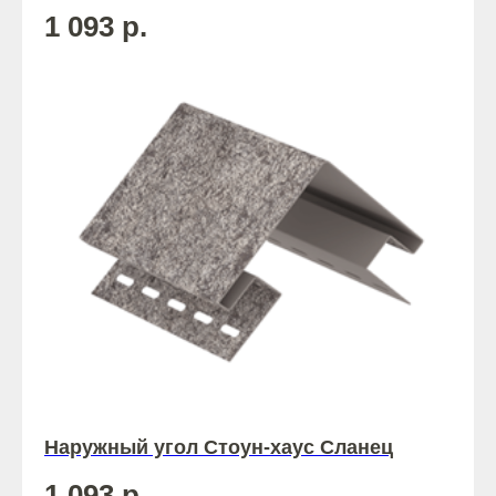
1 093
р.
Наружный угол Стоун-хаус Сланец
1 093
р.